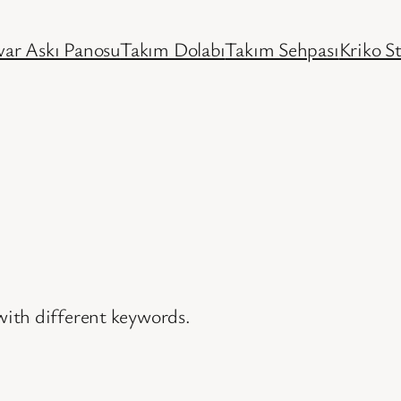
ar Askı Panosu
Takım Dolabı
Takım Sehpası
Kriko S
 with different keywords.